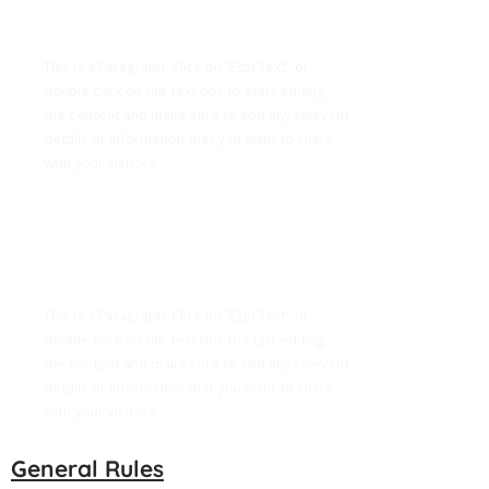
List Title
This is a Paragraph. Click on "Edit Text" or
double click on the text box to start editing
the content and make sure to add any relevant
details or information that you want to share
with your visitors.
List Title
This is a Paragraph. Click on "Edit Text" or
double click on the text box to start editing
the content and make sure to add any relevant
details or information that you want to share
with your visitors.
General Rules