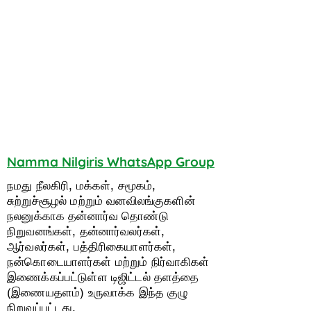
NAMMA NILGIRIS
Page
W
TitleWhatsApp
Group Rules
Namma Nilgiris WhatsApp Group
நமது நீலகிரி, மக்கள், சமூகம்,
சுற்றுச்சூழல் மற்றும் வனவிலங்குகளின்
நலனுக்காக தன்னார்வ தொண்டு
நிறுவனங்கள், தன்னார்வலர்கள்,
ஆர்வலர்கள், பத்திரிகையாளர்கள்,
நன்கொடையாளர்கள் மற்றும் நிர்வாகிகள்
இணைக்கப்பட்டுள்ள டிஜிட்டல் தளத்தை
(இணையதளம்) உருவாக்க இந்த குழு
நிறுவப்பட்டது.