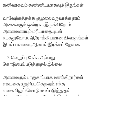
கனிவாகவும் கண்ணியமாகவும் இருங்கள்.
வரவேற்கத்தக்க சூழலை உருவாக்க நாம்
அனைவரும் ஒன்றாக இருக்கிறோம்.
அனைவரையும் மரியாதையுடன்
நடத்துவோம். ஆரோக்கியமான விவாதங்கள்
இயல்பானவை, ஆனால் இரக்கம் தேவை.
2. வெறுப்பு பேச்சு அல்லது
கொடுமைப்படுத்துதல் இல்லை
அனைவரும் பாதுகாப்பாக உணர்கிறார்கள்
என்பதை உறுதிப்படுத்தவும். எந்த
வகையிலும் கொடுமைப்படுத்துதல்
அனுமதிக்கப்படாது, மேலும் இனம், மதம்,
கலாச்சாரம், பாலியல் நோக்குநிலை, பாலினம்
அல்லது அடையாளம் போன்ற விஷயங்களைப்
பற்றிய இழிவான கருத்துக்கள்
அனுமதிக்கப்படாது.